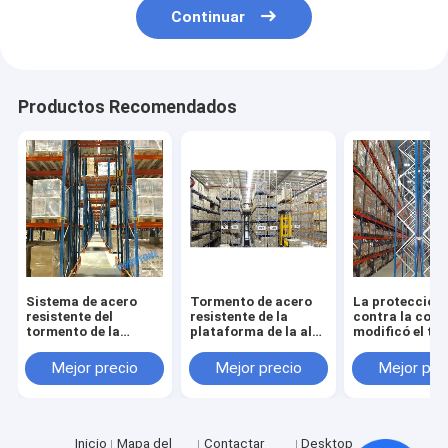
Continuar
Productos Recomendados
Sistema de acero
Tormento de acero
La protección
resistente del
resistente de la
contra la corr
tormento de la
plataforma de la alta
modificó el to
plataforma de la alta
selectividad para las
de acero de la
selectividad para el
soluciones del
plataforma pa
Mejor precio
Mejor precio
Mejor pre
almacenamiento en
almacenamiento en
requisitos
montón
montón
particulares p
tiendas
Inicio
Mapa del
Contactar
Desktop