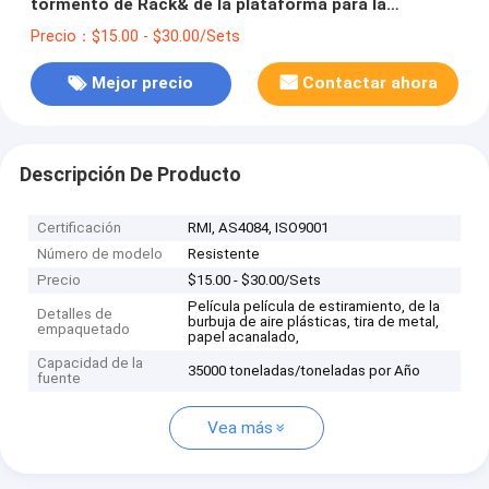
tormento de Rack& de la plataforma para la
solución industrial del almacenamiento
Precio：$15.00 - $30.00/Sets
Mejor precio
Contactar ahora
Descripción De Producto
Certificación
RMI, AS4084, ISO9001
Número de modelo
Resistente
Precio
$15.00 - $30.00/Sets
Película película de estiramiento, de la
Detalles de
burbuja de aire plásticas, tira de metal,
empaquetado
papel acanalado,
Capacidad de la
35000 toneladas/toneladas por Año
fuente
Vea más