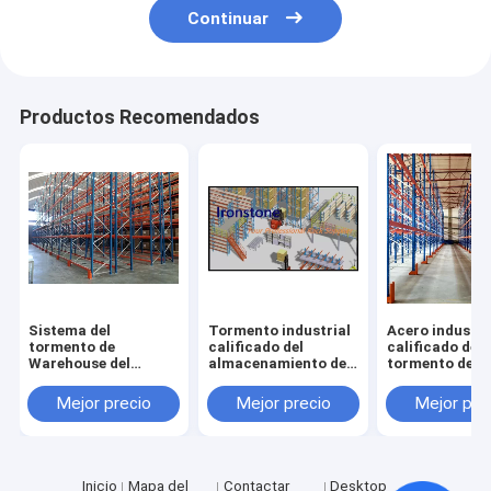
Continuar
Productos Recomendados
Sistema del
Tormento industrial
Acero industri
tormento de
calificado del
calificado del
Warehouse del
almacenamiento del
tormento del
tormento industrial
estilo de la lágrima
almacenamient
resistente del
estilo de la lá
Mejor precio
Mejor precio
Mejor pre
almacenamiento que
deja de lado
Inicio
Mapa del
Contactar
Desktop