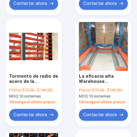
almacenamiento de
Contactar ahora
Contactar ahora
Warehouse
Tormento de radio de
La eficacia alta
acero de la
Warehouse
plataforma de la
automatizó el
Precio:
$70.00 - $140.00/Sets
Precio:
$70.00 - $140.00/Sets
lanzadera para
sistema de radio del
MOQ:
10 sistemas
MOQ:
10 sistemas
Warehouse industrial
tormento de la
plataforma de la
Obtenga el último precio
Obtenga el último precio
lanzadera
Contactar ahora
Contactar ahora