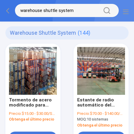
Warehouse Shuttle System
(144)
Tormento de acero
Estante de radio
modificado para
automático del
requisitos
corredor de la
Precio:
$15.00 - $30.00/Sets
Precio:
$70.00 - $140.00/Sets
particulares
plataforma de la
Obtenga el último precio
MOQ:
10 sistemas
industrial de la
lanzadera de
plataforma para el
Warehouse
Obtenga el último precio
sistema de