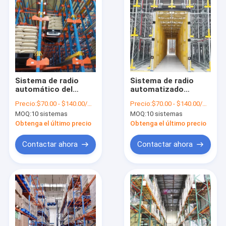
Sistema de radio
Sistema de radio
automático del
automatizado
tormento del
eficiente del
Precio:
$70.00 - $140.00/Sets
Precio:
$70.00 - $140.00/Sets
corredor del
almacenamiento de
MOQ:
10 sistemas
MOQ:
10 sistemas
tormento de la
tormento de la
plataforma de la
plataforma de la
Obtenga el último precio
Obtenga el último precio
lanzadera del
lanzadera
almacenamiento
Contactar ahora
Contactar ahora
resistente
Hogar
Productos
Sobre nosotros