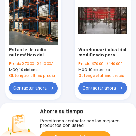
Estante de radio
Warehouse industrial
automático del
modificado para
corredor de la
requisitos
Precio:
$70.00 - $140.00/Sets
Precio:
$70.00 - $140.00/Sets
plataforma de la
particulares
MOQ:
10 sistemas
MOQ:
10 sistemas
lanzadera del
automatizó la
almacenamiento de
protección contra la
Obtenga el último precio
Obtenga el último precio
alta densidad de
corrosión de radio
Warehouse
del tormento de la
Contactar ahora
Contactar ahora
plataforma de la
lanzadera
Ahorre su tiempo
Permítanos contactar con los mejores
productos con usted.