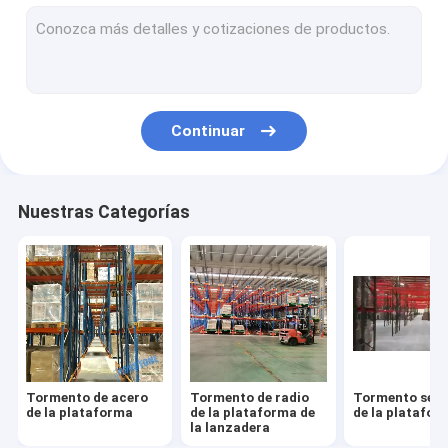
Tormento profundo doble de la plataforma
Tormento estrecho mismo de la plataforma del pasillo
Aparte el tormento de la plataforma
Continuar
Tormento industrial del almacenamiento
Estante del flujo de plataforma
Nuestras Categorías
Estante del flujo del cartón
Tormento de acero
Tormento de radio
Tormento sele
de la plataforma
de la plataforma de
de la platafor
la lanzadera