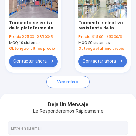
Viaje de la fábrica
Control de calidad
Tormento selectivo
Tormento selectivo
de la plataforma del
resistente de la
Éntrenos en contacto con
almacenamiento
plataforma de
Precio:
$25.00 - $85.00/Sets
Precio:
$15.00 - $30.00/Sets
industrial de
Warehouse de
MOQ:
10 sistemas
MOQ:
50 sistemas
Warehouse
niveles múltiples
Noticias
Obtenga el último precio
Obtenga el último precio
Casos
Contactar ahora
Contactar ahora
Vea más
Tormento de acero de la plataforma
Tormento de radio de la plataforma de la lanzadera
Deja Un Mensaje
Le Responderemos Rápidamente
Tormento selectivo de la plataforma
Impulsión en el tormento de la plataforma