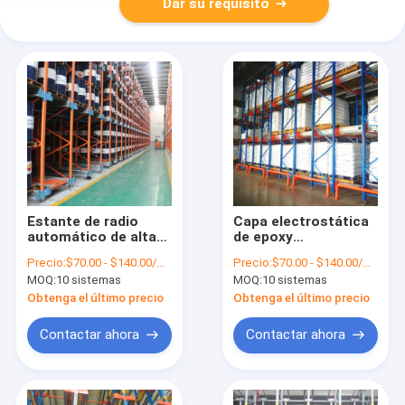
Dar su requisito
Estante de radio
Capa electrostática
automático de alta
de epoxy
densidad industrial
automatizada del
Precio:
$70.00 - $140.00/Sets
Precio:
$70.00 - $140.00/Sets
del corredor de la
polvo de la lanzadera
MOQ:
10 sistemas
MOQ:
10 sistemas
plataforma de la
del tormento de
lanzadera de
radio de la
Obtenga el último precio
Obtenga el último precio
Warehouse
plataforma
Contactar ahora
Contactar ahora