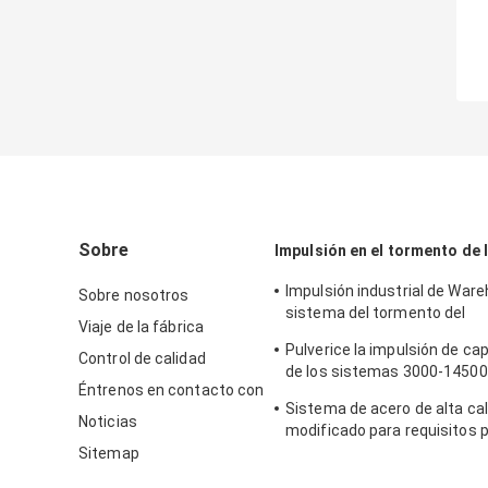
Sobre
Impulsión en el tormento de 
Impulsión industrial de War
Sobre nosotros
sistema del tormento del
Viaje de la fábrica
almacenamiento de torment
Pulverice la impulsión de cap
plataforma
Control de calidad
de los sistemas 3000-1450
Éntrenos en contacto con
estante de la plataforma
Sistema de acero de alta ca
Noticias
modificado para requisitos p
del estante de la plataforma
Sitemap
autocinema de Warehouse