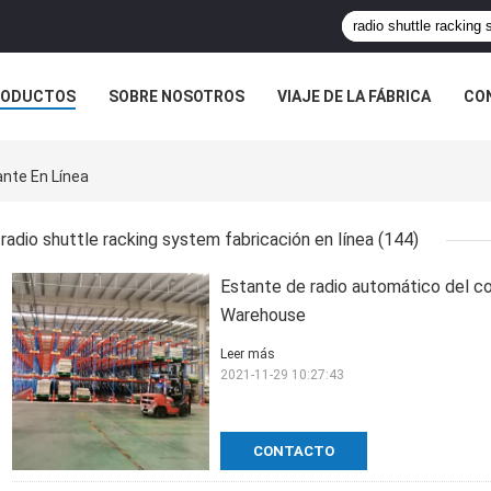
RODUCTOS
SOBRE NOSOTROS
VIAJE DE LA FÁBRICA
CO
CASOS
ante En Línea
radio shuttle racking system fabricación en línea
(144)
Estante de radio automático del co
Warehouse
Leer más
2021-11-29 10:27:43
CONTACTO