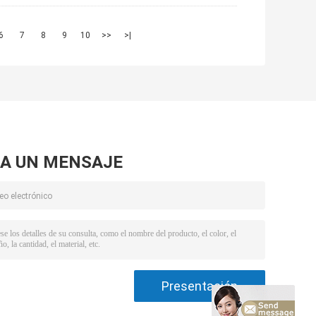
6
7
8
9
10
>>
>|
A UN MENSAJE