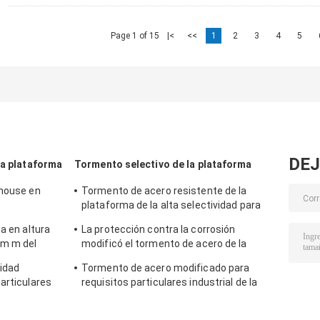
Page 1 of 15
|<
<<
1
2
3
4
5
DEJ
la plataforma
Tormento selectivo de la plataforma
ehouse en
Tormento de acero resistente de la
plataforma de la alta selectividad para
o de la
las soluciones del almacenamiento en
a en altura
La protección contra la corrosión
montón
0m m del
modificó el tormento de acero de la
plataforma para requisitos particulares
lidad
Tormento de acero modificado para
para las tiendas
articulares
requisitos particulares industrial de la
 del
plataforma para el sistema de
almacenamiento de Warehouse