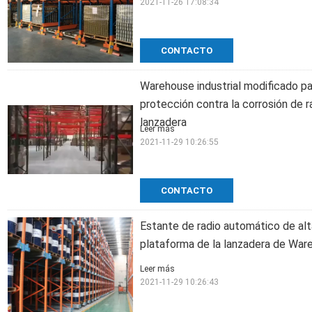
2021-11-26 17:08:34
CONTACTO
Warehouse industrial modificado par
protección contra la corrosión de r
lanzadera
Leer más
2021-11-29 10:26:55
CONTACTO
Estante de radio automático de alta
plataforma de la lanzadera de War
Leer más
2021-11-29 10:26:43